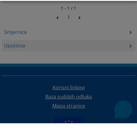
1 - 1 / 1
1
Smjernice
Uputstva
Korisni linkovi
Baza sudskih odluka
Mapa stranice