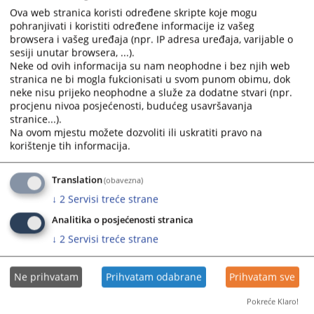
and
and
Ova web stranica koristi određene skripte koje mogu
sudsko i tužilačko vijeće Bosne i Hercegovine, na sjednici
select
select
pohranjivati i koristiti određene informacije iz vašeg
održanoj dana 21.3.2024. godine, usvojilo je Uputstvo za
browsera i vašeg uređaja (npr. IP adresa uređaja, varijable o
a
a
anonimizaciju.
sesiji unutar browsera, ...).
date.
date.
25.04.2024.
Neke od ovih informacija su nam neophodne i bez njih web
Press
Press
stranica ne bi mogla fukcionisati u svom punom obimu, dok
the
the
neke nisu prijeko neophodne a služe za dodatne stvari (npr.
question
question
procjenu nivoa posjećenosti, budućeg usavršavanja
mark
mark
stranice...).
Na ovom mjestu možete dozvoliti ili uskratiti pravo na
key
key
korištenje tih informacija.
to
to
get
get
the
the
Translation
(obavezna)
keyboard
keyboard
↓
2
Servisi treće strane
shortcuts
shortcuts
Analitika o posjećenosti stranica
for
for
↓
2
Servisi treće strane
changing
changing
dates.
dates.
Ne prihvatam
Prihvatam odabrane
Prihvatam sve
Pokreće Klaro!